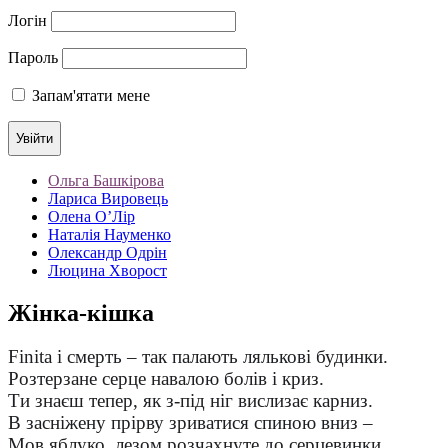
Логін
Пароль
Запам'ятати мене
Ольга Башкірова
Лариса Вировець
Олена О’Лір
Наталія Науменко
Олександр Одрін
Люцина Хворост
Жінка-кішка
Finita і смерть – так палають лялькові будинки.
Розтерзане серце навалою болів і криз.
Ти знаєш тепер, як з-під ніг вислизає карниз.
В засніжену прірву зриватися спиною вниз –
Мов яблуко, лезом розчахнуте до серцевинки.