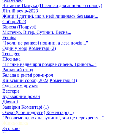
Фламенко
Читаючи Памука (Пісенька для жіночого голосу)
Літній вечір-2023
Жінці й дитині, що в небі лишилась без мами...
Собор-2023
Бірюза (Подрузі)
Містечко. Вітер. Сутінки. Весна...
Femina
"І коли не ранкові новини, а леза ножів..."
Один у морі
Коментарі (2)
Teenager
Пісенька
"П’янке надвечір’я розірве сирена. Тривога..."
Ранковий етюд
Балада в ритмі рок-н-рол
Київський собор, 2022
Коментарі (1)
Одеським друзям
Вестерн
Бульварний роман
Дівчині
Задвірки
Коментарі (1)
Озеро (Сон подруги)
Коментарі (1)
"Регочемо вдвох на зупинці, хоч це перехрестя..."
Жінка-кішка
За рікою