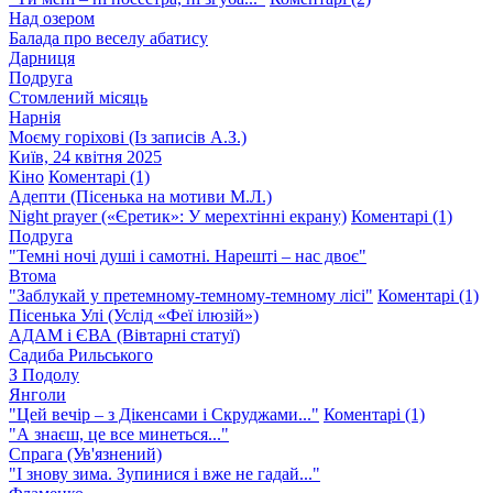
Над озером
Балада про веселу абатису
Дарниця
Подруга
Стомлений місяць
Нарнія
Моєму горіхові (Із записів А.З.)
Київ, 24 квітня 2025
Кіно
Коментарі (1)
Адепти (Пісенька на мотиви М.Л.)
Night prayer («Єретик»: У мерехтінні екрану)
Коментарі (1)
Подруга
"Темні ночі душі і самотні. Нарешті – нас двоє"
Втома
"Заблукай у претемному-темному-темному лісі"
Коментарі (1)
Пісенька Улі (Услід «Феї ілюзій»)
АДАМ і ЄВА (Вівтарні статуї)
Садиба Рильського
З Подолу
Янголи
"Цей вечір – з Дікенсами і Скруджами..."
Коментарі (1)
"А знаєш, це все минеться..."
Спрага (Ув'язнений)
"І знову зима. Зупинися і вже не гадай..."