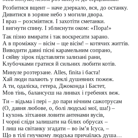
Розбитися вщент – наче дзеркало, вся, до останку.
Дивитися в зоряне небо з могили двора.
І враз – розсміятися. І захотіти сметанки.
І вигнути спину. І зблиснути оком: «Пора!»
Так пізно вмирати і так воскресати зарано.
А в проміжку – вісім – ще вісім! – котячих життів.
Виводити давні пісні карамельним сопрано,
І сяйву зірок підставляти зализані рани,
Клубочками гратися й сильних любити котів.
Минуле розтерзане. Alles, finitа і баста!
Хай люди палають у пеклі душевних пожеж.
А ти, одаліска, гетера, Джоконда і Бастет,
Мов тінь, балансуєш на линвах і гребенях веж.
Ти – відьма і пері – до пари нічним сажотрусам
(О, давня любове, о, болі людські мої, ша!) –
І кухонь зітхання ловити антенами вусів,
І чорні сліди залишати на білих обрусах –
І лиш на світанку згадати – во ім’я Ісуса, –
Що в тілі гнучкому людська причаїлась душа…