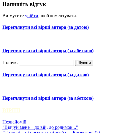
Напишіть відгук
Ви мусите
увійти
, щоб коментувати.
Переглянути всі вірші автора (за датою)
Переглянути всі вірші автора (за абеткою)
Пошук:
Переглянути всі вірші автора (за датою)
Переглянути всі вірші автора (за абеткою)
ВІРШІ
Незнайомій
"Відчуй мене – до вій, до родимок..."
"Ти мені – ні посестра, ні згуба..."
Коментарі (2)