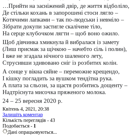
…Прийти на засніжений двір, де життя відболіло,
Де стільки кохань в запорошені стоси лягло –
Котячими лапками – так по-людськи і невміло –
Зібрати докупи застигле скалічене тіло,
На серце клубочком лягти – щоб воно ожило.
Щоб дівчинка хмикнула й вибралася із замету
(Лиш присмак за щічкою – начебто сіль і полин),
І вже не згадала нічного шаленого лету,
Струсивши здивовано сніг із розбитих колін.
А сонце у вікна сяйне – переможне крещендо,
І кішку погладить за вушком тендітна рука.
А плата за сльози, за щастя розбитись дощенту –
Надтріснута мисочка пряженого молока.
24 – 25 вересня 2020 р.
Квітень 4, 2021, 20:38
Залишіть коментар
Кількість переглядів - 43
Подобається
-
1
Дані опрацьовуються...