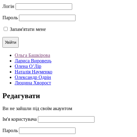
Логін
Пароль
Запам'ятати мене
Ольга Башкірова
Лариса Вировець
Олена О’Лір
Наталія Науменко
Олександр Одрін
Люцина Хворост
Редагувати
Ви не зайшли під своїм акаунтом
Ім'я користувача
Пароль