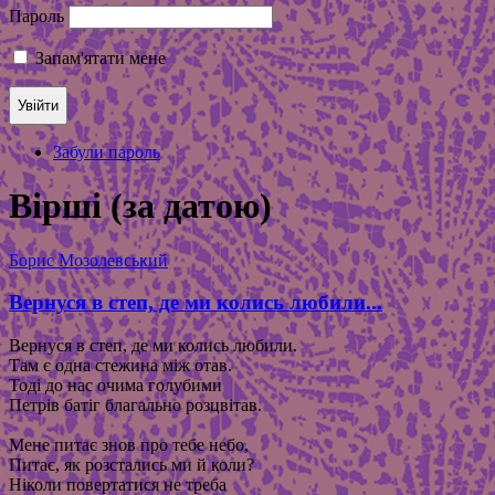
Пароль
Запам'ятати мене
Забули пароль
Вірші (за датою)
Борис Мозолевський
Вернуся в степ, де ми колись любили...
Вернуся в степ, де ми колись любили.
Там є одна стежина між отав.
Тоді до нас очима голубими
Петрів батіг благально розцвітав.
Мене питає знов про тебе небо,
Питає, як розстались ми й коли?
Ніколи повертатися не треба