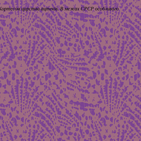
я Кортесом царства ацтеків. В межах СРСР особливого