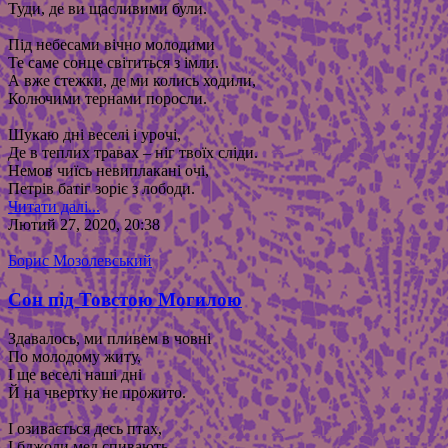
Туди, де ви щасливими були.
Під небесами вічно молодими
Те саме сонце світиться з імли.
А вже стежки, де ми колись ходили,
Колючими тернами поросли.
Шукаю дні веселі і урочі,
Де в теплих травах – ніг твоїх сліди.
Немов чиїсь невиплакані очі,
Петрів батіг зоріє з лободи.
Читати далі...
Лютий 27, 2020, 20:38
Борис Мозолевський
Сон під Товстою Могилою
Здавалось, ми пливем в човні
По молодому житу,
І ще веселі наші дні
Й на чвертку не прожито.
І озивається десь птах,
І бджоли мед спивають,