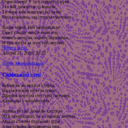
Озвись мені! У тузі терпнуть руки,
І сизий дим встає із ковили.
І в мене вже націлені всі луки
Всіх поколінь, що степом протекли.
Конає обрій. Ніч запорошила
Гірку сльозу мені в моїм очу.
Озвись мені, як зацвіте шипшина, –
Я три життя за згук той заплачу.
Читати далі...
Лютий 27, 2020, 20:35
Борис Мозолевський
Скіфський степ
Коров’як на могилі і тирса.
Над могилою небо як дзвін.
Щирим золотом степ цей світився,
Казанами і чашами цвів.
Здавна тут не любили халтури
Ні в пророцтвах, ні в справах земних
Мчали степом підпалені хури
З брехунами-жерцями на них.