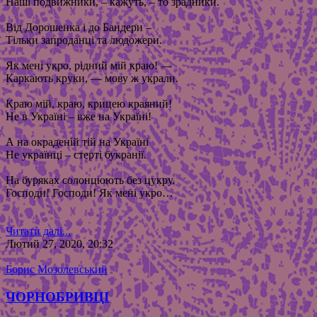
Наші подвижники, – кажуть, – то зрадники.
Від Дорошенка і до Бандери –
Тільки запроданці та людожери.
Як мені укро, рідний мій краю! —
Каркають круки, — мову ж украли.
Краю мій, краю, крицею краяний!
Не в Україні – вже на Україні!
А на окраденій тій на Україні
Не українці – стерті букранії.
На буряках солонцюють без цукру.
Господи! Господи! Як мені укро…
Читати далі...
Лютий 27, 2020, 20:32
Борис Мозолевський
ЧОРНОБРИВЦІ