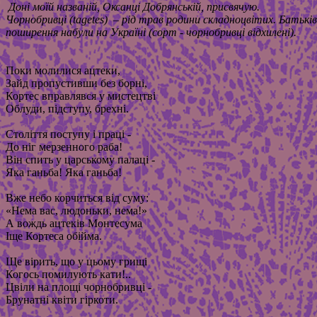
Доні моїй названій, Оксанці Добрянській, присвячую.
Чорнобривці (
tagetes
) – рід трав родини складноцвітих.
Батьків
поширення набули на Україні (сорт - чорнобривці відхилені).
Поки молилися ацтеки,
Зайд пропустивши без борні,
Кортес вправлявся у мистецтві
Облуди, підступу, брехні.
Століття поступу і праці -
До ніг мерзенного раба!
Він спить у царському палаці -
Яка ганьба! Яка ганьба!
Вже небо корчиться від суму:
«Нема вас, людоньки, нема!»
А вождь ацтеків Монтесума
Іще Кортеса обійма.
Ще вірить, що у цьому грищі
Когось помилують кати!..
Цвіли на площі чорнобривці -
Брунатні квіти гіркоти.