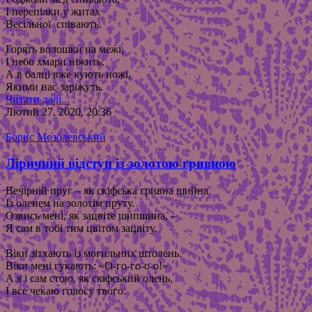
І перепілки у житах
Весільної співають.
Горять волошки на межі,
І небо хмари ніжить.
А в балці вже кують ножі,
Якими нас заріжуть.
Читати далі...
Лютий 27, 2020, 20:36
Борис Мозолевський
Ліричний відступ із золотою гривною
Вечірній пруг – як скіфська гривна шийна
Із оленем на золотім пруту.
Озвись мені, як зацвіте шипшина, –
Я сам в тобі тим цвітом зацвіту.
Віки зітхають із могильних штолень.
Віки мені гукають: «О-го-го-о-о!»
А я і сам стою, як скіфський
о
лень,
І все чекаю голосу твого.