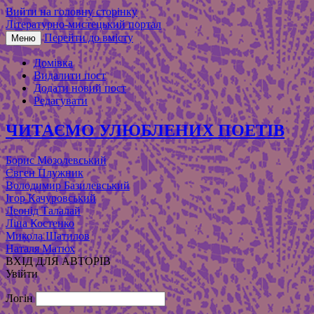
Вийти на головну сторінку
Літературно-мистецький портал
Перейти до вмісту
Меню
Домівка
Видалити пост
Додати новий пост
Редагувати
ЧИТАЄМО УЛЮБЛЕНИХ ПОЕТІВ
Борис Мозолевський
Євген Плужник
Володимир Базилевський
Ігор Качуровський
Леонід Талалай
Ліна Костенко
Микола Шатилов
Наталя Матюх
ВХІД ДЛЯ АВТОРІВ
Увійти
Логін