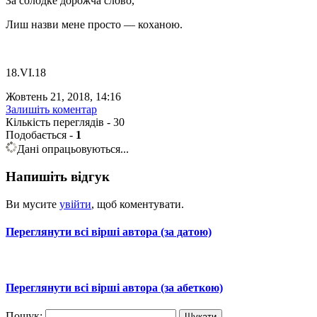
За солодке дорожча слово,
Лиш назви мене просто — коханою.
18.VI.18
Жовтень 21, 2018, 14:16
Залишіть коментар
Кількість переглядів - 30
Подобається
-
1
Дані опрацьовуються...
Напишіть відгук
Ви мусите
увійти
, щоб коментувати.
Переглянути всі вірші автора (за датою)
Переглянути всі вірші автора (за абеткою)
Пошук: