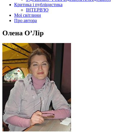
Критика і публіцистика
ІНТЕРВ'Ю
Мої світлини
Про автора
Олена О’Лір