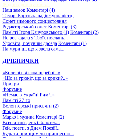
Жодних демінутивів...
Наш замок
Коментарі (4)
Тамарі Бортняк, радіожурналістці
Сонет зимового сонцестояння
Редакторський сонет
Коментарі (3)
Пам'яті Ігоря Качуровського (1)
Коментарі (2)
Не розгадала я Твоїх послань...
Удосвіта, почувши дрозда
Коментарі (1)
На мури ці, що я звела сама...
ДРІБНИЧКИ
«Коли зі світлом перебої...»
«Що за грюкіт, що за крики?..»
Прикри
Форумне
«Немає в Україні Рим!..»
Пам'яті 27-го
Волонтерські присвяти (2)
Форумне
Марко і музика
Коментарі (2)
Всесвітній день бібліотек...
Гей, поети, з Днем Поезії!..
Будь ти принцом чи принцесою...