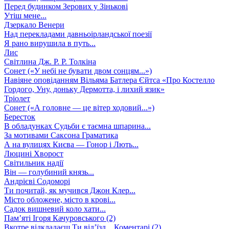
Перед будинком Зерових у Зінькові
Утіш мене...
Дзеркало Венери
Над перекладами давньоірландської поезії
Я рано вирушила в путь...
Лис
Світлина Дж. Р. Р. Толкіна
Сонет («У небі не бувати двом сонцям...»)
Навіяне оповіданням Вільяма Батлера Єйтса «Про Костелло
Гордого, Уну, доньку Дермотта, і лихий язик»
Тріолет
Сонет («А головне — це вітер ходовий...»)
Бересток
В обладунках Судьби є таємна шпарина...
За мотивами Саксона Граматика
А на вулицях Києва — Гонор і Лють...
Люцині Хворост
Світильник надії
Він — голубиний князь...
Андрієві Содоморі
Ти почитай, як мучився Джон Клер...
Місто обложене, місто в крові...
Садок вишневий коло хати...
Пам’яті Ігоря Качуровського (2)
Вкотре відкладаєш Ти від’їзд...
Коментарі (2)