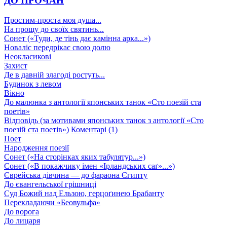
ДО ПРОЧАН
Простим-проста моя душа...
На прощу до своїх святинь...
Сонет («Туди, де тінь дає камінна арка...»)
Новаліс передрікає свою долю
Неокласикові
Захист
Де в давній злагоді ростуть...
Будинок з левом
Вікно
До малюнка з антології японських танок «Сто поезій ста
поетів»
Відповідь (за мотивами японських танок з антології «Сто
поезій ста поетів»)
Коментарі (1)
Поет
Народження поезії
Сонет («На сторінках яких табулятур...»)
Сонет («В покажчику імен «Ірландських саґ»...»)
Єврейська дівчина — до фараона Єгипту
До євангельської грішниці
Суд Божий над Ельзою, герцоґинею Брабанту
Перекладаючи «Беовульфа»
До ворога
До лицаря