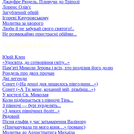
Джауфре Рюдель. Пливучи до Тріполі
Лоренс Олів'є
Загублений обрій
Ігореві Качуровському
Молитва за хворого
Люби й не забувай свого святого!..
Не розмикаймо пристрасні обійми...
ПОЗА ЗБІРКАМИ
Юрій Клен
«Удосвіта, до сотворіння світу...»
Пам’яті Миколи Зерова і всіх, хто розділив його долю
Рондель про двох прочан
Дві легенди
Сонет («На денці дня лишилось півгодини...»)
Сонет («А Ти мене, коханий мій, різьбиш...»)
У костелі Св. Миколая
Коли підбирається з півночі Тінь...
З півночі — бурі хурделять...
«З диких північних боліт...»
Рядовий
Пісня ельфів у час затьмарення Валінору
«Причарувала ти мого коня…» (романс)
Молитва до Архистратига Михаїла