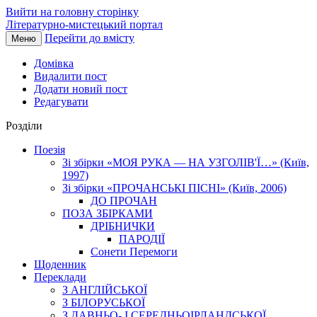
Вийти на головну сторінку
Літературно-мистецький портал
Перейти до вмісту
Меню
Домівка
Видалити пост
Додати новий пост
Редагувати
Розділи
Поезія
Зі збірки «МОЯ РУКА — НА УЗГОЛІВ'Ї…» (Київ,
1997)
Зі збірки «ПРОЧАНСЬКІ ПІСНІ» (Київ, 2006)
ДО ПРОЧАН
ПОЗА ЗБІРКАМИ
ДРІБНИЧКИ
ПАРОДІЇ
Сонети Перемоги
Щоденник
Переклади
З АНГЛІЙСЬКОЇ
З БІЛОРУСЬКОЇ
З ДАВНЬО- І СЕРЕДНЬОІРЛАНДСЬКОЇ