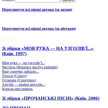
Переглянути всі вірші автора (за датою)
Переглянути всі вірші автора (за абеткою)
ВІРШІ
Зі збірки «МОЯ РУКА — НА УЗГОЛІВ'Ї...»
(Київ, 1997)
Моя рука — на узголів’ї...
Чистець (Betonica stachys palustris)
Вже сонечко зайшло...
Тополі (Сонет)
Осокори (Сонетино)
Англія — країна ангелів...
Король-мисливець
Зі збірки «ПРОЧАНСЬКІ ПІСНІ» (Київ, 2006)