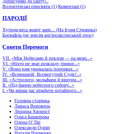
Дописуймо до сайту!..
Волонтерські присвяти (1)
Коментарі (1)
ПАРОДІЇ
Хутром весь живіт заріс... (На Ігоря Січовика)
Боєвафль (не зовсім англосаксонський епос)
Сонети Перемоги
VІІ. «Між Небесами й пеклом — на межі...»
VI. «Ніхто не знає розкладу тривог...»
V. «Вона нам увижалась попервах...»
IV. «Всевишній, Всемогутній Судіє!..»
ІІІ. «Астрологи, мольфари й віщуни...»
ІІ. «Під банею небесного собору...»
І. «Чи вірша час різьбити потайного...»
Головна сторінка
Лариса Вировець
Люцина Хворост
Ольга Башкірова
Олена О’Лір
Олександр Одрін
Наталія Науменко