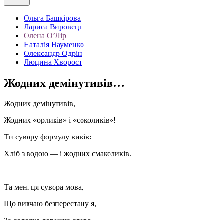
Ольга Башкірова
Лариса Вировець
Олена О’Лір
Наталія Науменко
Олександр Одрін
Люцина Хворост
Жодних демінутивів…
Жодних демінутивів,
Жодних «орликів» і «соколиків»!
Ти сувору формулу вивів:
Хліб з водою — і жодних смаколиків.
Та мені ця сувора мова,
Що вивчаю безперестану я,