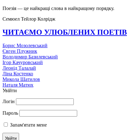
Поезія — це найкращі слова в найкращому порядку.
Семюел Тейлор Колрідж
ЧИТАЄМО УЛЮБЛЕНИХ ПОЕТІВ
Борис Мозолевський
Євген Плужник
Володимир Базилевський
Ігор Качуровський
Леонід Талалай
Ліна Костенко
Микола Шатилов
Наталя Матюх
Увійти
Логін
Пароль
Запам'ятати мене