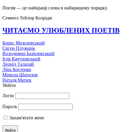
Поезія — це найкращі слова в найкращому порядку.
Семюел Тейлор Колрідж
ЧИТАЄМО УЛЮБЛЕНИХ ПОЕТІВ
Борис Мозолевський
Євген Плужник
Володимир Базилевський
Ігор Качуровський
Леонід Талалай
Ліна Костенко
Микола Шатилов
Наталя Матюх
Увійти
Логін
Пароль
Запам'ятати мене