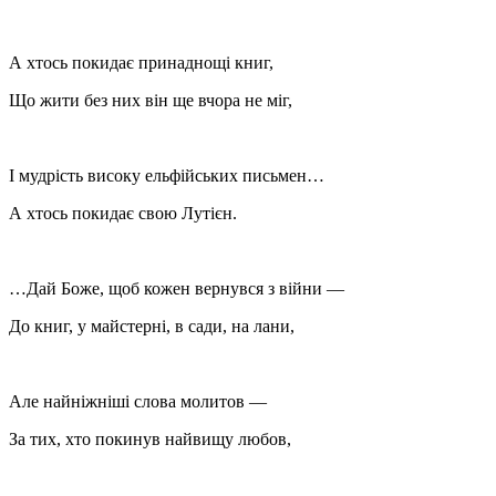
А хтось покидає принаднощі книг,
Що жити без них він ще вчора не міг,
І мудрість високу ельфійських письмен…
А хтось покидає свою Лутієн.
…Дай Боже, щоб кожен вернувся з війни —
До книг, у майстерні, в сади, на лани,
Але найніжніші слова молитов —
За тих, хто покинув найвищу любов,