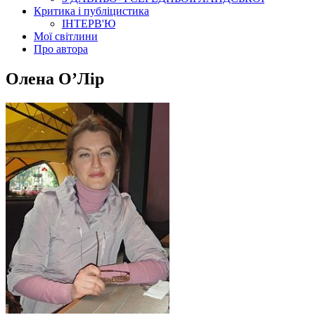
Критика і публіцистика
ІНТЕРВ'Ю
Мої світлини
Про автора
Олена О’Лір