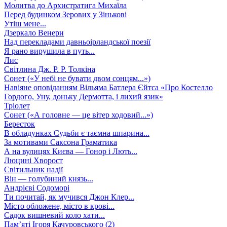
Молитва до Архистратига Михаїла
Перед будинком Зерових у Зінькові
Утіш мене...
Дзеркало Венери
Над перекладами давньоірландської поезії
Я рано вирушила в путь...
Лис
Світлина Дж. Р. Р. Толкіна
Сонет («У небі не бувати двом сонцям...»)
Навіяне оповіданням Вільяма Батлера Єйтса «Про Костелло
Гордого, Уну, доньку Дермотта, і лихий язик»
Тріолет
Сонет («А головне — це вітер ходовий...»)
Бересток
В обладунках Судьби є таємна шпарина...
За мотивами Саксона Граматика
А на вулицях Києва — Гонор і Лють...
Люцині Хворост
Світильник надії
Він — голубиний князь...
Андрієві Содоморі
Ти почитай, як мучився Джон Клер...
Місто обложене, місто в крові...
Садок вишневий коло хати...
Пам’яті Ігоря Качуровського (2)