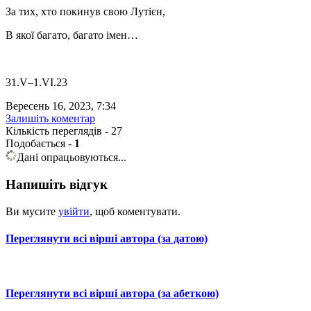
За тих, хто покинув свою Лутієн,
В якої багато, багато імен…
31.V–1.VІ.23
Вересень 16, 2023, 7:34
Залишіть коментар
Кількість переглядів - 27
Подобається
-
1
Дані опрацьовуються...
Напишіть відгук
Ви мусите
увійти
, щоб коментувати.
Переглянути всі вірші автора (за датою)
Переглянути всі вірші автора (за абеткою)