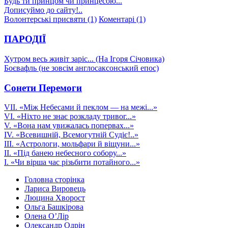
Будь ти принцом чи принцесою...
Дописуймо до сайту!..
Волонтерські присвяти (1)
Коментарі (1)
ПАРОДІЇ
Хутром весь живіт заріс... (На Ігоря Січовика)
Боєвафль (не зовсім англосаксонський епос)
Сонети Перемоги
VІІ. «Між Небесами й пеклом — на межі...»
VI. «Ніхто не знає розкладу тривог...»
V. «Вона нам увижалась попервах...»
IV. «Всевишній, Всемогутній Судіє!..»
ІІІ. «Астрологи, мольфари й віщуни...»
ІІ. «Під банею небесного собору...»
І. «Чи вірша час різьбити потайного...»
Головна сторінка
Лариса Вировець
Люцина Хворост
Ольга Башкірова
Олена О’Лір
Олександр Одрін