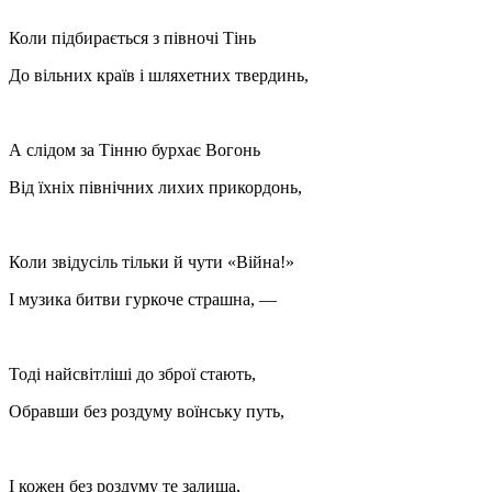
Коли підбирається з півночі Тінь
До вільних країв і шляхетних твердинь,
А слідом за Тінню бурхає Вогонь
Від їхніх північних лихих прикордонь,
Коли звідусіль тільки й чути «Війна!»
І музика битви гуркоче страшна, —
Тоді найсвітліші до зброї стають,
Обравши без роздуму воїнську путь,
І кожен без роздуму те залиша,