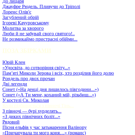
До лицаря
Джауфре Рюдель. Пливучи до Тріполі
Лоренс Олів'є
Загублений обрій
Ігореві Качуровському
Молитва за хворого
Люби й не забувай свого святого!..
Не розмикаймо пристрасні обійми...
ПОЗА ЗБІРКАМИ
Юрій Клен
«Удосвіта, до сотворіння світу...»
Пам’яті Миколи Зерова і всіх, хто розділив його долю
Рондель про двох прочан
Дві легенди
Сонет («На денці дня лишилось півгодини...»)
Сонет («А Ти мене, коханий мій, різьбиш...»)
У костелі Св. Миколая
Коли підбирається з півночі Тінь...
З півночі — бурі хурделять...
«З диких північних боліт...»
Рядовий
Пісня ельфів у час затьмарення Валінору
«Причарувала ти мого коня…» (романс)