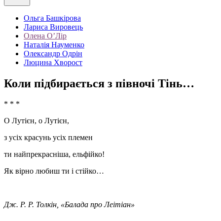
Ольга Башкірова
Лариса Вировець
Олена О’Лір
Наталія Науменко
Олександр Одрін
Люцина Хворост
Коли підбирається з півночі Тінь…
* * *
О Лутієн, о Лутієн,
з усіх красунь усіх племен
ти найпрекрасніша, ельфійко!
Як вірно любиш ти і стійко…
Дж. Р. Р.
Толкін, «Балада про Леітіан»