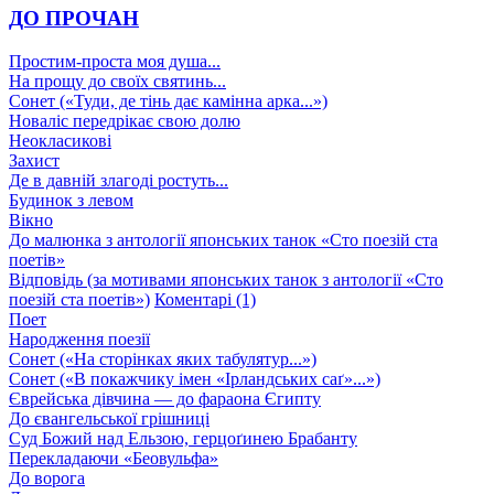
ДО ПРОЧАН
Простим-проста моя душа...
На прощу до своїх святинь...
Сонет («Туди, де тінь дає камінна арка...»)
Новаліс передрікає свою долю
Неокласикові
Захист
Де в давній злагоді ростуть...
Будинок з левом
Вікно
До малюнка з антології японських танок «Сто поезій ста
поетів»
Відповідь (за мотивами японських танок з антології «Сто
поезій ста поетів»)
Коментарі (1)
Поет
Народження поезії
Сонет («На сторінках яких табулятур...»)
Сонет («В покажчику імен «Ірландських саґ»...»)
Єврейська дівчина — до фараона Єгипту
До євангельської грішниці
Суд Божий над Ельзою, герцоґинею Брабанту
Перекладаючи «Беовульфа»
До ворога