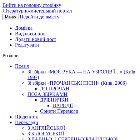
Вийти на головну сторінку
Літературно-мистецький портал
Перейти до вмісту
Меню
Домівка
Видалити пост
Додати новий пост
Редагувати
Розділи
Поезія
Зі збірки «МОЯ РУКА — НА УЗГОЛІВ'Ї…» (Київ,
1997)
Зі збірки «ПРОЧАНСЬКІ ПІСНІ» (Київ, 2006)
ДО ПРОЧАН
ПОЗА ЗБІРКАМИ
ДРІБНИЧКИ
ПАРОДІЇ
Сонети Перемоги
Щоденник
Переклади
З АНГЛІЙСЬКОЇ
З БІЛОРУСЬКОЇ
З ДАВНЬО- І СЕРЕДНЬОІРЛАНДСЬКОЇ