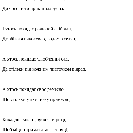
До чого його прикипіла душа.
І хтось покидає родючий свій лан,
Де збіжжя викохував, родом з селян,
А хтось покидає улюблений сад,
Де стільки під кожним листочком відрад,
А хтось покидає своє ремесло,
Що стільки утіхи йому принесло, —
Ковадло і молот, зубила й різці,
Щоб міцно тримати меча у руці,