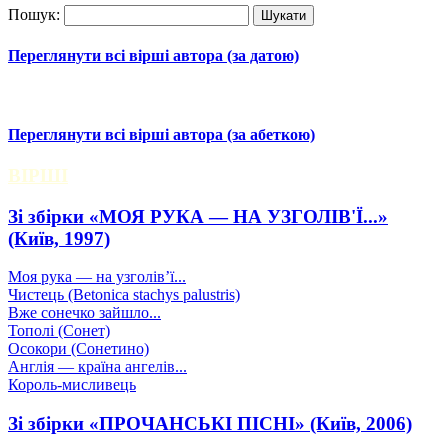
Пошук:
Переглянути всі вірші автора (за датою)
Переглянути всі вірші автора (за абеткою)
ВІРШІ
Зі збірки «МОЯ РУКА — НА УЗГОЛІВ'Ї...»
(Київ, 1997)
Моя рука — на узголів’ї...
Чистець (Betonica stachys palustris)
Вже сонечко зайшло...
Тополі (Сонет)
Осокори (Сонетино)
Англія — країна ангелів...
Король-мисливець
Зі збірки «ПРОЧАНСЬКІ ПІСНІ» (Київ, 2006)