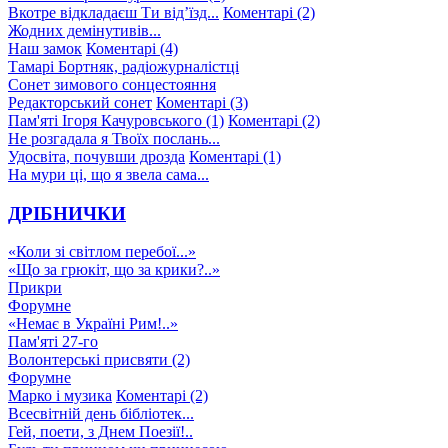
Вкотре відкладаєш Ти від’їзд...
Коментарі (2)
Жодних демінутивів...
Наш замок
Коментарі (4)
Тамарі Бортняк, радіожурналістці
Сонет зимового сонцестояння
Редакторський сонет
Коментарі (3)
Пам'яті Ігоря Качуровського (1)
Коментарі (2)
Не розгадала я Твоїх послань...
Удосвіта, почувши дрозда
Коментарі (1)
На мури ці, що я звела сама...
ДРІБНИЧКИ
«Коли зі світлом перебої...»
«Що за грюкіт, що за крики?..»
Прикри
Форумне
«Немає в Україні Рим!..»
Пам'яті 27-го
Волонтерські присвяти (2)
Форумне
Марко і музика
Коментарі (2)
Всесвітній день бібліотек...
Гей, поети, з Днем Поезії!..