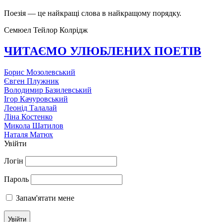
Поезія — це найкращі слова в найкращому порядку.
Семюел Тейлор Колрідж
ЧИТАЄМО УЛЮБЛЕНИХ ПОЕТІВ
Борис Мозолевський
Євген Плужник
Володимир Базилевський
Ігор Качуровський
Леонід Талалай
Ліна Костенко
Микола Шатилов
Наталя Матюх
Увійти
Логін
Пароль
Запам'ятати мене