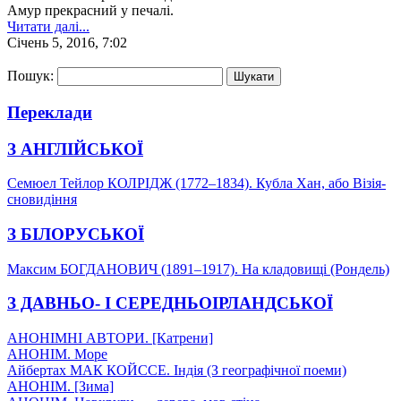
Амур прекрасний у печалі.
Читати далі...
Січень 5, 2016, 7:02
Пошук:
Переклади
З АНГЛІЙСЬКОЇ
Семюел Тейлор КОЛРІДЖ (1772–1834). Кубла Хан, або Візія-
сновидіння
З БІЛОРУСЬКОЇ
Максим БОГДАНОВИЧ (1891–1917). На кладовищі (Рондель)
З ДАВНЬО- І СЕРЕДНЬОІРЛАНДСЬКОЇ
АНОНІМНІ АВТОРИ. [Катрени]
АНОНІМ. Море
Айбертах МАК КОЙССЕ. Індія (З географічної поеми)
АНОНІМ. [Зима]