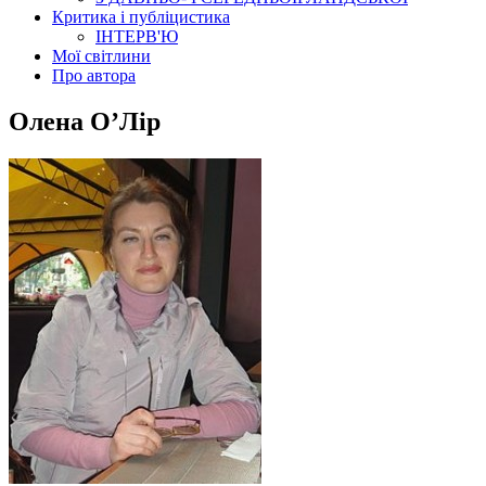
Критика і публіцистика
ІНТЕРВ'Ю
Мої світлини
Про автора
Олена О’Лір