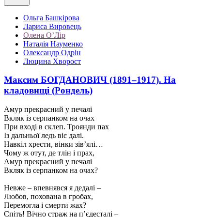
Ольга Башкірова
Лариса Вировець
Олена О’Лір
Наталія Науменко
Олександр Одрін
Люцина Хворост
Максим БОГДАНОВИЧ (1891–1917). На
кладовищі (Рондель)
Амур прекрасний у печалі
Вкляк із серпанком на очах
При вході в склеп. Троянди пах
Із дальньої ледь віє далі.
Навкіл хрести, вінки зів’ялі…
Чому ж отут, де тлін і прах,
Амур прекрасний у печалі
Вкляк із серпанком на очах?
Невже – впевнявся я дедалі –
Любов, похована в гробах,
Перемогла і смерти жах?
Спіть! Вічно страж на п’єдесталі –