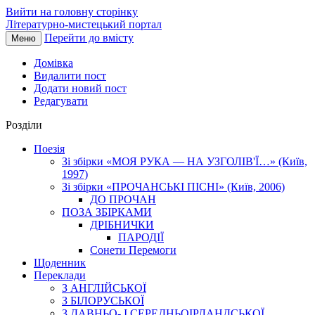
Вийти на головну сторінку
Літературно-мистецький портал
Перейти до вмісту
Меню
Домівка
Видалити пост
Додати новий пост
Редагувати
Розділи
Поезія
Зі збірки «МОЯ РУКА — НА УЗГОЛІВ'Ї…» (Київ,
1997)
Зі збірки «ПРОЧАНСЬКІ ПІСНІ» (Київ, 2006)
ДО ПРОЧАН
ПОЗА ЗБІРКАМИ
ДРІБНИЧКИ
ПАРОДІЇ
Сонети Перемоги
Щоденник
Переклади
З АНГЛІЙСЬКОЇ
З БІЛОРУСЬКОЇ
З ДАВНЬО- І СЕРЕДНЬОІРЛАНДСЬКОЇ