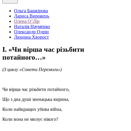
Ольга Башкірова
Лариса Вировець
Олена О’Лір
Наталія Науменко
Олександр Одрін
Люцина Хворост
І. «Чи вірша час різьбити
потайного…»
(З циклу «Сонети Перемоги»)
Чи вірша час різьбити потайного,
Що з дна душі зненацька вирина,
Коли найкращих убива війна,
Коли вона не милує нікого?