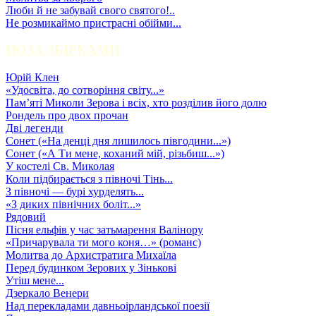
Люби й не забувай свого святого!..
Не розмикаймо пристрасні обійми...
ПОЗА ЗБІРКАМИ
Юрій Клен
«Удосвіта, до сотворіння світу...»
Пам’яті Миколи Зерова і всіх, хто розділив його долю
Рондель про двох прочан
Дві легенди
Сонет («На денці дня лишилось півгодини...»)
Сонет («А Ти мене, коханий мій, різьбиш...»)
У костелі Св. Миколая
Коли підбирається з півночі Тінь...
З півночі — бурі хурделять...
«З диких північних боліт...»
Рядовий
Пісня ельфів у час затьмарення Валінору
«Причарувала ти мого коня…» (романс)
Молитва до Архистратига Михаїла
Перед будинком Зерових у Зінькові
Утіш мене...
Дзеркало Венери
Над перекладами давньоірландської поезії