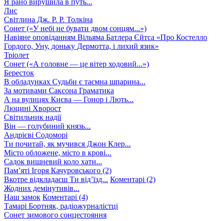
Я рано вирушила в путь...
Лис
Світлина Дж. Р. Р. Толкіна
Сонет («У небі не бувати двом сонцям...»)
Навіяне оповіданням Вільяма Батлера Єйтса «Про Костелло
Гордого, Уну, доньку Дермотта, і лихий язик»
Тріолет
Сонет («А головне — це вітер ходовий...»)
Бересток
В обладунках Судьби є таємна шпарина...
За мотивами Саксона Граматика
А на вулицях Києва — Гонор і Лють...
Люцині Хворост
Світильник надії
Він — голубиний князь...
Андрієві Содоморі
Ти почитай, як мучився Джон Клер...
Місто обложене, місто в крові...
Садок вишневий коло хати...
Пам’яті Ігоря Качуровського (2)
Вкотре відкладаєш Ти від’їзд...
Коментарі (2)
Жодних демінутивів...
Наш замок
Коментарі (4)
Тамарі Бортняк, радіожурналістці
Сонет зимового сонцестояння