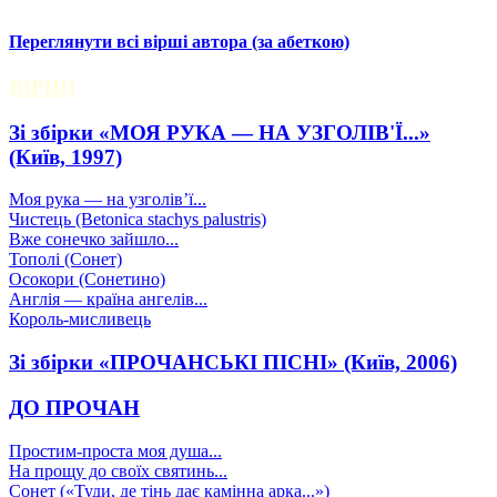
Переглянути всі вірші автора (за абеткою)
ВІРШІ
Зі збірки «МОЯ РУКА — НА УЗГОЛІВ'Ї...»
(Київ, 1997)
Моя рука — на узголів’ї...
Чистець (Betonica stachys palustris)
Вже сонечко зайшло...
Тополі (Сонет)
Осокори (Сонетино)
Англія — країна ангелів...
Король-мисливець
Зі збірки «ПРОЧАНСЬКІ ПІСНІ» (Київ, 2006)
ДО ПРОЧАН
Простим-проста моя душа...
На прощу до своїх святинь...
Сонет («Туди, де тінь дає камінна арка...»)