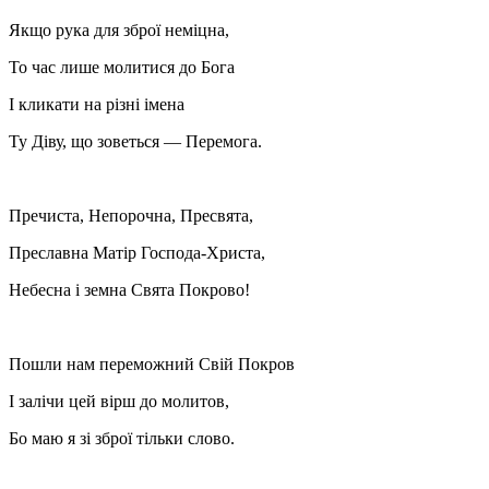
Якщо рука для зброї неміцна,
То час лише молитися до Бога
І кликати на різні імена
Ту Діву, що зоветься — Перемога.
Пречиста, Непорочна, Пресвята,
Преславна Матір Господа-Христа,
Небесна і земна Свята Покрово!
Пошли нам переможний Свій Покров
І залічи цей вірш до молитов,
Бо маю я зі зброї тільки слово.