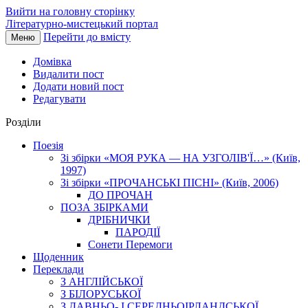
Вийти на головну сторінку
Літературно-мистецький портал
Перейти до вмісту
Меню
Домівка
Видалити пост
Додати новий пост
Редагувати
Розділи
Поезія
Зі збірки «МОЯ РУКА — НА УЗГОЛІВ'Ї…» (Київ,
1997)
Зі збірки «ПРОЧАНСЬКІ ПІСНІ» (Київ, 2006)
ДО ПРОЧАН
ПОЗА ЗБІРКАМИ
ДРІБНИЧКИ
ПАРОДІЇ
Сонети Перемоги
Щоденник
Переклади
З АНГЛІЙСЬКОЇ
З БІЛОРУСЬКОЇ
З ДАВНЬО- І СЕРЕДНЬОІРЛАНДСЬКОЇ