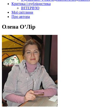
Критика і публіцистика
ІНТЕРВ'Ю
Мої світлини
Про автора
Олена О’Лір