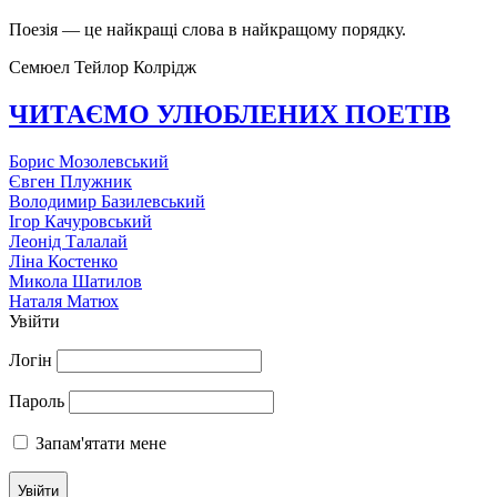
Поезія — це найкращі слова в найкращому порядку.
Семюел Тейлор Колрідж
ЧИТАЄМО УЛЮБЛЕНИХ ПОЕТІВ
Борис Мозолевський
Євген Плужник
Володимир Базилевський
Ігор Качуровський
Леонід Талалай
Ліна Костенко
Микола Шатилов
Наталя Матюх
Увійти
Логін
Пароль
Запам'ятати мене