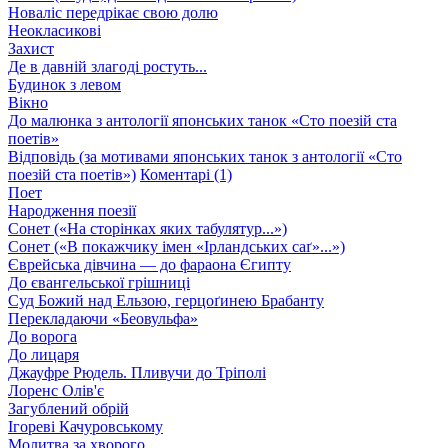
Новаліс передрікає свою долю
Неокласикові
Захист
Де в давній злагоді ростуть...
Будинок з левом
Вікно
До малюнка з антології японських танок «Сто поезій ста
поетів»
Відповідь (за мотивами японських танок з антології «Сто
поезій ста поетів»)
Коментарі (1)
Поет
Народження поезії
Сонет («На сторінках яких табулятур...»)
Сонет («В покажчику імен «Ірландських саґ»...»)
Єврейська дівчина — до фараона Єгипту
До євангельської грішниці
Суд Божий над Ельзою, герцоґинею Брабанту
Перекладаючи «Беовульфа»
До ворога
До лицаря
Джауфре Рюдель. Пливучи до Тріполі
Лоренс Олів'є
Загублений обрій
Ігореві Качуровському
Молитва за хворого