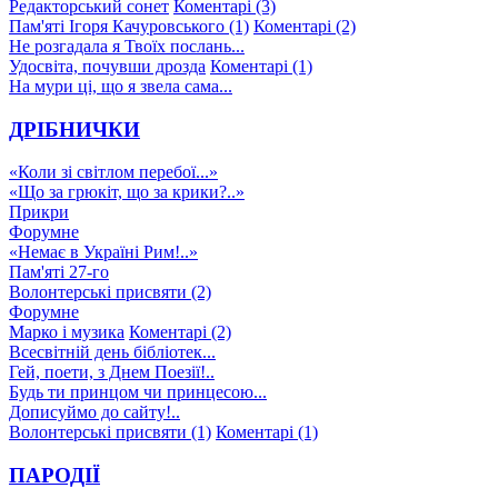
Редакторський сонет
Коментарі (3)
Пам'яті Ігоря Качуровського (1)
Коментарі (2)
Не розгадала я Твоїх послань...
Удосвіта, почувши дрозда
Коментарі (1)
На мури ці, що я звела сама...
ДРІБНИЧКИ
«Коли зі світлом перебої...»
«Що за грюкіт, що за крики?..»
Прикри
Форумне
«Немає в Україні Рим!..»
Пам'яті 27-го
Волонтерські присвяти (2)
Форумне
Марко і музика
Коментарі (2)
Всесвітній день бібліотек...
Гей, поети, з Днем Поезії!..
Будь ти принцом чи принцесою...
Дописуймо до сайту!..
Волонтерські присвяти (1)
Коментарі (1)
ПАРОДІЇ