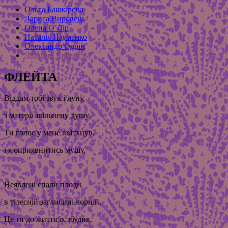
Ольга Башкірова
Лариса Вировець
Олена О’Лір
Наталія Науменко
Олександр Одрін
Люцина Хворост
ФЛЕЙТА
Віддам тобі звук і луну,
з матерії звільнену душу.
Ти голос у мене ввітхнув,
і я оприявнитись мушу.
Неявлені спали плоди
в тілесній заглибині чорній.
Це ти до життя їх збудив,