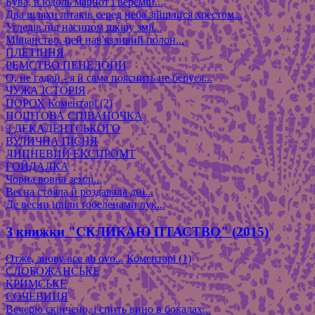
Бува, в юдоль марнот і веремій...
Два шляхи літаків серед неба зійшлися хрестом...
Угледів під насипом шкіру змії...
Міщанство, цей нав'язливий полон...
ПЛЕТІННЯ
РЕМСТВО ПЕНЕЛОПИ
О, не гадай - я й сама пояснить не беруся...
ЧУЖА ІСТОРІЯ
ПОРОХ
Коментарі (2)
ПОШТОВА СПІВАНОЧКА
З ДЕКАДЕНТСЬКОГО
ВУЛИЧНА ПІСНЯ
ЛИПНЕВИЙ ЕКСПРОМТ
ГОЙДАЛКА
Чорна вовна землі...
Весна стояла й роздавала дні...
Де весни цвіли ґобеленами лук...
З книжки "СКЛИКАЮ ПТАСТВО" (2015)
Отже, знову все ab ovo...
Коментарі (1)
СЛОБОЖАНСЬКЕ
КРИМСЬКЕ
СОЧЕВИЦЯ
Вечерю скінчено, і спить вино в бокалах...