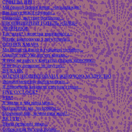
СІЧНЕВА НІЧ
Ми бранці синьої зими... чи назавжди?
Він танув між її грудьми...
Надвечір, як стане безлюдно...
ПРОВІНЦІЙНИЙ ГОТЕЛЬ «ЛІЛІЯ»
ДВІЙНИКИ
Так чи ні? - жорстка твоя вимога...
Я тебе виворожую з лету птахів...
ОСІННЯ ХМАРА
Ми йшли та йшли в гущавінь потайну...
Сідайте тут. Уже несуть коньяк...
Я тебе не внесу у картатий старий записник...
Я не буду першою, ні другою...
ВА-БАНК
ПОЕЗІЯ, ПОДИКТОВАНА ЖІНОЧОЮ ЗАЗДРІСТЮ
Звільни мене від лютої мороки...
Я приречена заздрити струнам гітари...
FIVE O’CLOCK*
VIA*
Я знала, в чім вина моя...
Чи приятелі ми, чи вороги...
Буремний мій, за чим твої жалі?..
ЯК І ТИ
Вічно безмовні зірки...
Сорок вісім тягучих годин...