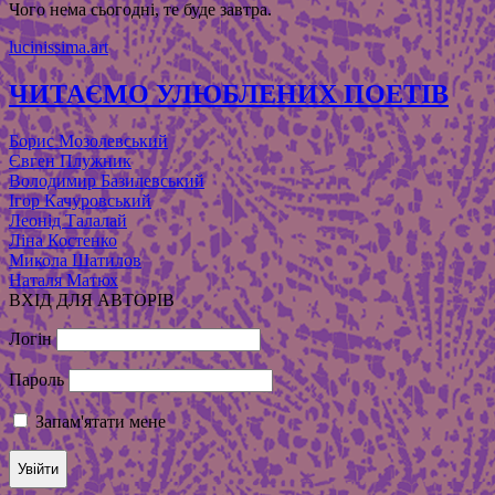
Чого нема сьогодні, те буде завтра.
lucinissima.art
ЧИТАЄМО УЛЮБЛЕНИХ ПОЕТІВ
Борис Мозолевський
Євген Плужник
Володимир Базилевський
Ігор Качуровський
Леонід Талалай
Ліна Костенко
Микола Шатилов
Наталя Матюх
ВХІД ДЛЯ АВТОРІВ
Логін
Пароль
Запам'ятати мене