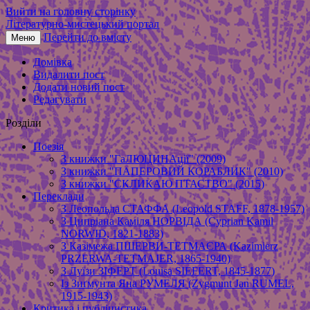
Вийти на головну сторінку
Літературно-мистецький портал
Перейти до вмісту
Меню
Домівка
Видалити пост
Додати новий пост
Редагувати
Розділи
Поезія
З книжки "ГаЛЮЦИНАції" (2009)
З книжки "ПАПЕРОВИЙ КОРАБЛИК" (2010)
З книжки "СКЛИКАЮ ПТАСТВО" (2015)
Переклади
З Леопольда СТАФФА (Leopold STAFF, 1878-1957)
З Ципріана Каміля НОРВІДА (Cyprian Kamil
NORWID, 1821-1883)
З Казімежа ПШЕРВИ-ТЕТМАЄРА (Kazimierz
PRZERWA-TETMAJER, 1865-1940)
З Луїзи ЗІФЕРТ (Louisa SIEFERT, 1845-1877)
Із Зиґмунта Яна РУМЕЛЯ (Zygmunt Jan RUMEL,
1915-1943)
Критика і публіцистика