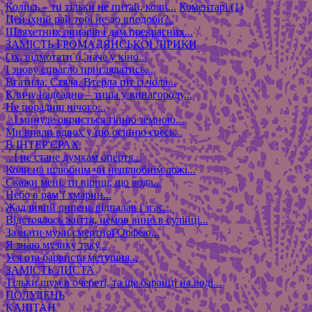
Колись – ти тільки не питай, коли...
Коментарі (1)
Цей їхній рай тобі не до вподоби?..
Шляхетних лицарів і дам прекрасних...
ЗАМІСТЬ ГРОМАДЯНСЬКОЇ ЛІРИКИ
Ох, відмотати б, наче у кіно...
І знову спрагло приглядатись...
Вгатила. Стяла. Втерла піт із чола...
Кличу надсадно – тиша у винагороду...
Не порадиш нічого...
...І минуле окриється тінню земною...
Ми впали вдвох у цю осінню єресь...
В ІНТЕР'ЄРАХ
...І не стане думкам опертя...
Коли на шлюбнім чи нешлюбнім ложі...
Скажи мені, ти віриш, що вода...
Небо в рам’ї хмарин...
Жадливий липень відпалав і згас...
Відстоялось життя, немов вино в сулійці...
Зазнати муки смертної Орфею...
Я знаю музику таку...
Уся ота барвиста метушня...
ЗАМІСТЬ ЛИСТА
Тільки шум в очереті, та ще баранці на воді...
ПОЛУДЕНЬ
КАШТАН