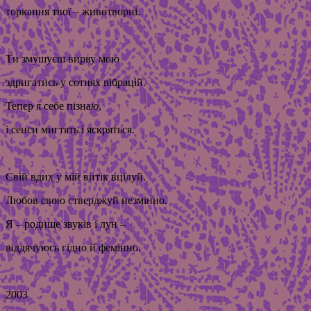
торкання твої – животворні.
Ти змушуєш вирву мою
здригатись у сотнях вібрацій.
Тепер я себе пізна
ю
,
і сенси мигтять і яскряться.
Свій вдих у мій витік вцілуй.
Любов свою стверджуй незмінно.
Я – родище звуків і лун –
віддячуюсь гідно й фемінно.
2003