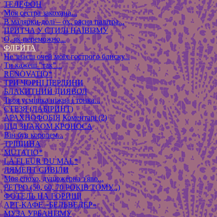
ТЕЛЕФОН
Моя сестра закохана...
В малярки-долі – ох, рясна палітра...
ПРИТЧА У СТИЛІ НАЇВІЗМУ
О, як переможно...
ФЛЕЙТА
Не знаєш очей моїх гострого блиску...
Ти кажеш "так"...
RENOVATIO*
ТРИ ЧОРНІ ПЕРЛИНИ
БЛАКИТНИЙ ДИЯВОЛ
Твоя усмішка ніжна і тонка...
СТЕЗЯ (ЛАБІРИНТ)
АРАХНОФОБІЯ
Коментарі (2)
ПІД ЗНАКОМ КРОНОСА
Він був королем...
ТРІЩИНА
MUTATIO*
LA FLEUR DU MAL*
ЛЯМЕНТ СИВІЛИ
Моя епохо, душожерна з'яво...
РЕТРО (50, 60, 70 РОКІВ ТОМУ...)
ФОТЕЛЬ НА ГОРИЩІ
АРТ-КАФЕ «БЕЛЬВЕДЕР»
МУЗА УРБАНІЗМУ