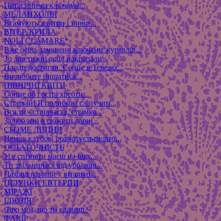
Потаємними ключами...
МЕЛАНХОЛІЯ
Вгамуються вітри і зливи...
ВІТЕР. КРИЛА
NOLI CLAMARE*
Вже осінь замкнено ключами журавлів...
Зо два тижні дощі накрапали...
Плоди достигли. Сонце в Терезах...
Ви любите пишатися...
ПІВНІЧНІ КВІТИ
Сонце об гострі хребти...
Стривай! Я полиском сліпучим...
Вся ти - стрілчаста, стрімка...
Залюблені в сюжети давні...
СЬОМЕ ЛИПНЯ
Немов клубок, розмотується літо...
ОСТАТОЧНІСТЬ
Усе спізнати маєш на віку...
Ти звільнилася від убрання...
Пахощі півоній у вітальні...
ЦІЛУНКИ ЕВТЕРПИ
МІРАЖІ
ІЛЮЗІЯ
Ліро моя, що ти славиш?
ФАКІР