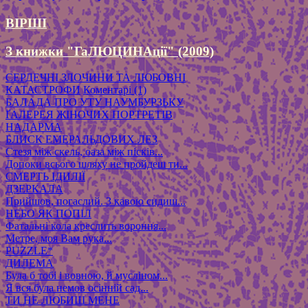
ВІРШІ
З книжки "ГаЛЮЦИНАції" (2009)
СЕРДЕЧНІ ЗЛОЧИНИ ТА ЛЮБОВНІ
КАТАСТРОФИ
Коментарі (1)
БАЛАДА ПРО УТУ НАУМБУРЗЬКУ
ҐАЛЕРЕЯ ЖІНОЧИХ ПОРТРЕТІВ
НАДАРМА
БЛИСК ЕМЕРАЛЬДОВИХ ЛЕЗ
Стезя між скель, оаза між пісків...
Допоки всього шляху не пройдеш ти...
СМЕРТЬ ІДИЛІЇ
ДЗЕРКАЛА
Прийшов, погаслий. З кавою сидиш...
НЕБО ЯК ПОПІЛ
Фатальні кола креслить вороння...
Метре, моя Вам рука...
PUZZLE*
ДИЛЕМА
Була б тобі і вовною, й мусліном...
Я вся була немов осінній сад...
ТИ НЕ ЛЮБИШ МЕНЕ