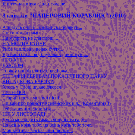
Я штучна квітка із пап’є-маше...
З книжки "ПАПЕРОВИЙ КОРАБЛИК" (2010)
А зійдуть сніги – озирнись і подякуй...
Сніги понад нами...
Ця мудрість не для площі...
НА МОТИВ ГАЙНЕ
Риба манлива у водах буття...
Я, гнана спрагою, блукала в дикій пущі...
ПРОФІЛІ
ДУАЛІЗМ
То як у нас зітхають: воля Божа...
ЕПІТАФІЯ ДЕРЕВАМ ПОКАЛІЧЕНОГО ПАРКУ
ВИПАДКОВА БАЄЧКА
Хтось у Слові шукає джерел...
ГУТНИКИ
Старий поете, ми твої пісні...
Співай про повноту вселенських кіл...
Коментарі (3)
Гей, танечнице крилата...
НІЧ У ЛИСТОПАДІ
Душа моя ходить сама в яблуневім саду...
Ця осінь крізь тебе, ця осінь крізь тебе тече...
Моя застигла маска – мій шолом...