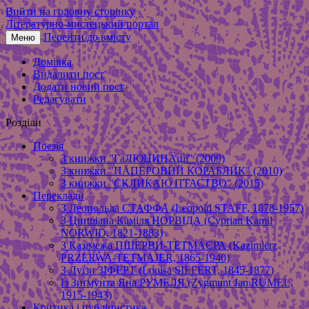
Вийти на головну сторінку
Літературно-мистецький портал
Перейти до вмісту
Меню
Домівка
Видалити пост
Додати новий пост
Редагувати
Розділи
Поезія
З книжки "ГаЛЮЦИНАції" (2009)
З книжки "ПАПЕРОВИЙ КОРАБЛИК" (2010)
З книжки "СКЛИКАЮ ПТАСТВО" (2015)
Переклади
З Леопольда СТАФФА (Leopold STAFF, 1878-1957)
З Ципріана Каміля НОРВІДА (Cyprian Kamil
NORWID, 1821-1883)
З Казімежа ПШЕРВИ-ТЕТМАЄРА (Kazimierz
PRZERWA-TETMAJER, 1865-1940)
З Луїзи ЗІФЕРТ (Louisa SIEFERT, 1845-1877)
Із Зиґмунта Яна РУМЕЛЯ (Zygmunt Jan RUMEL,
1915-1943)
Критика і публіцистика