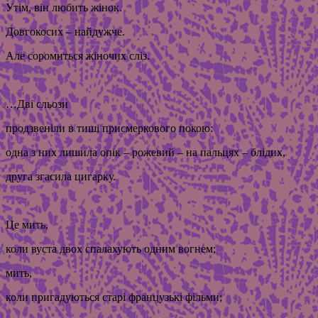
Утім, він любить жінок.
Довгокосих – найдужче.
Але соромиться жіночих сліз.
…Дві сльози
продзвеніли в тиші присмеркового покою:
одна з них лишила опік – рожевий – на пальцях – блідих,
друга згасила цигарку.
Це мить,
коли вуста двох спалахують одним вогнем;
мить,
коли пригадуються старі французькі фільми;