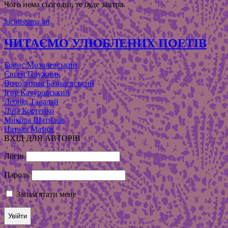
Чого нема сьогодні, те буде завтра.
lucinissima.art
ЧИТАЄМО УЛЮБЛЕНИХ ПОЕТІВ
Борис Мозолевський
Євген Плужник
Володимир Базилевський
Ігор Качуровський
Леонід Талалай
Ліна Костенко
Микола Шатилов
Наталя Матюх
ВХІД ДЛЯ АВТОРІВ
Логін
Пароль
Запам'ятати мене