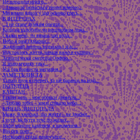
Не порадиш нічого...
...І минуле окриється тінню земною...
Ми впали вдвох у цю осінню єресь...
В ІНТЕР'ЄРАХ
...І не стане думкам опертя...
Коли на шлюбнім чи нешлюбнім ложі...
Скажи мені, ти віриш, що вода...
Небо в рам’ї хмарин...
Жадливий липень відпалав і згас...
Відстоялось життя, немов вино в сулійці...
Зазнати муки смертної Орфею...
Я знаю музику таку...
Уся ота барвиста метушня...
ЗАМІСТЬ ЛИСТА
Тільки шум в очереті, та ще баранці на воді...
ПОЛУДЕНЬ
КАШТАН
Ескізи доль – мов обриси древесні...
«Люблю тебе! – землі співало небо...
КІНЕЦЬ ЛИСТОПАДА
Може, й кепсько, що життя – не здобич...
І чути, як буття тече по жилах...
Якби мені не каменем, а променем...
Він був поет...
Нескорені стихії приручати...