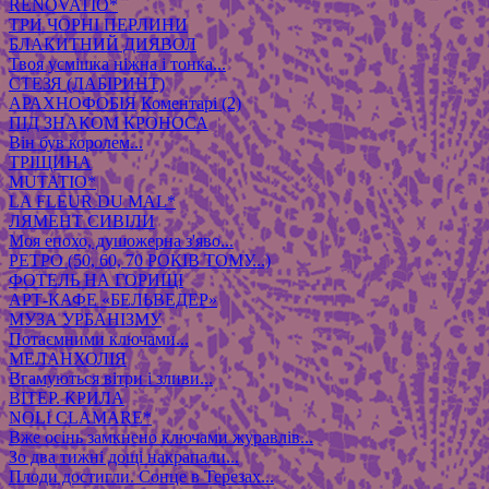
RENOVATIO*
ТРИ ЧОРНІ ПЕРЛИНИ
БЛАКИТНИЙ ДИЯВОЛ
Твоя усмішка ніжна і тонка...
СТЕЗЯ (ЛАБІРИНТ)
АРАХНОФОБІЯ
Коментарі (2)
ПІД ЗНАКОМ КРОНОСА
Він був королем...
ТРІЩИНА
MUTATIO*
LA FLEUR DU MAL*
ЛЯМЕНТ СИВІЛИ
Моя епохо, душожерна з'яво...
РЕТРО (50, 60, 70 РОКІВ ТОМУ...)
ФОТЕЛЬ НА ГОРИЩІ
АРТ-КАФЕ «БЕЛЬВЕДЕР»
МУЗА УРБАНІЗМУ
Потаємними ключами...
МЕЛАНХОЛІЯ
Вгамуються вітри і зливи...
ВІТЕР. КРИЛА
NOLI CLAMARE*
Вже осінь замкнено ключами журавлів...
Зо два тижні дощі накрапали...
Плоди достигли. Сонце в Терезах...