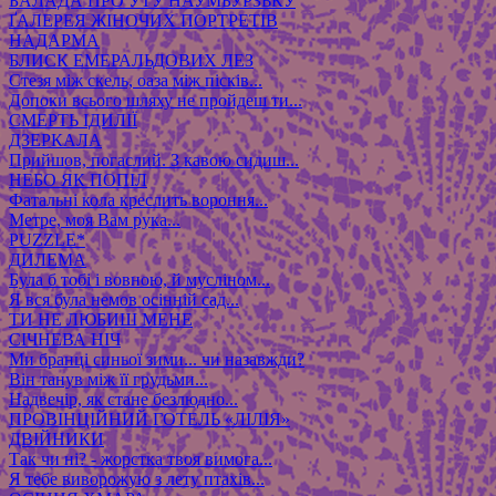
БАЛАДА ПРО УТУ НАУМБУРЗЬКУ
ҐАЛЕРЕЯ ЖІНОЧИХ ПОРТРЕТІВ
НАДАРМА
БЛИСК ЕМЕРАЛЬДОВИХ ЛЕЗ
Стезя між скель, оаза між пісків...
Допоки всього шляху не пройдеш ти...
СМЕРТЬ ІДИЛІЇ
ДЗЕРКАЛА
Прийшов, погаслий. З кавою сидиш...
НЕБО ЯК ПОПІЛ
Фатальні кола креслить вороння...
Метре, моя Вам рука...
PUZZLE*
ДИЛЕМА
Була б тобі і вовною, й мусліном...
Я вся була немов осінній сад...
ТИ НЕ ЛЮБИШ МЕНЕ
СІЧНЕВА НІЧ
Ми бранці синьої зими... чи назавжди?
Він танув між її грудьми...
Надвечір, як стане безлюдно...
ПРОВІНЦІЙНИЙ ГОТЕЛЬ «ЛІЛІЯ»
ДВІЙНИКИ
Так чи ні? - жорстка твоя вимога...
Я тебе виворожую з лету птахів...