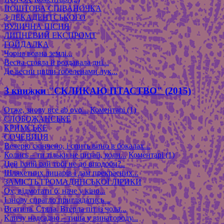
ПОШТОВА СПІВАНОЧКА
З ДЕКАДЕНТСЬКОГО
ВУЛИЧНА ПІСНЯ
ЛИПНЕВИЙ ЕКСПРОМТ
ГОЙДАЛКА
Чорна вовна землі...
Весна стояла й роздавала дні...
Де весни цвіли ґобеленами лук...
З книжки "СКЛИКАЮ ПТАСТВО" (2015)
Отже, знову все ab ovo...
Коментарі (1)
СЛОБОЖАНСЬКЕ
КРИМСЬКЕ
СОЧЕВИЦЯ
Вечерю скінчено, і спить вино в бокалах...
Колись – ти тільки не питай, коли...
Коментарі (1)
Цей їхній рай тобі не до вподоби?..
Шляхетних лицарів і дам прекрасних...
ЗАМІСТЬ ГРОМАДЯНСЬКОЇ ЛІРИКИ
Ох, відмотати б, наче у кіно...
І знову спрагло приглядатись...
Вгатила. Стяла. Втерла піт із чола...
Кличу надсадно – тиша у винагороду...