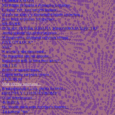
ОСІННЯ ХМАРА
Ми йшли та йшли в гущавінь потайну...
Сідайте тут. Уже несуть коньяк...
Я тебе не внесу у картатий старий записник...
Я не буду першою, ні другою...
ВА-БАНК
ПОЕЗІЯ, ПОДИКТОВАНА ЖІНОЧОЮ ЗАЗДРІСТЮ
Звільни мене від лютої мороки...
Я приречена заздрити струнам гітари...
FIVE O’CLOCK*
VIA*
Я знала, в чім вина моя...
Чи приятелі ми, чи вороги...
Буремний мій, за чим твої жалі?..
ЯК І ТИ
Вічно безмовні зірки...
Сорок вісім тягучих годин...
ТЕЛЕФОН
Моя сестра закохана...
В малярки-долі – ох, рясна палітра...
ПРИТЧА У СТИЛІ НАЇВІЗМУ
О, як переможно...
ФЛЕЙТА
Не знаєш очей моїх гострого блиску...
Ти кажеш "так"...