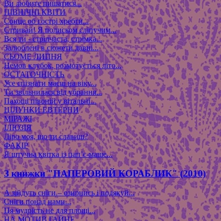
Ви любите пишатися...
ПІВНІЧНІ КВІТИ
Сонце об гострі хребти...
Стривай! Я полиском сліпучим...
Вся ти - стрілчаста, стрімка...
Залюблені в сюжети давні...
СЬОМЕ ЛИПНЯ
Немов клубок, розмотується літо...
ОСТАТОЧНІСТЬ
Усе спізнати маєш на віку...
Ти звільнилася від убрання...
Пахощі півоній у вітальні...
ЦІЛУНКИ ЕВТЕРПИ
МІРАЖІ
ІЛЮЗІЯ
Ліро моя, що ти славиш?
ФАКІР
Я штучна квітка із пап’є-маше...
З книжки "ПАПЕРОВИЙ КОРАБЛИК" (2010)
А зійдуть сніги – озирнись і подякуй...
Сніги понад нами...
Ця мудрість не для площі...
НА МОТИВ ГАЙНЕ