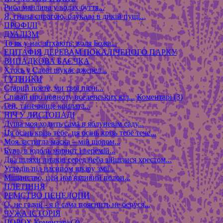
Риба манлива у водах буття...
Я, гнана спрагою, блукала в дикій пущі...
ПРОФІЛІ
ДУАЛІЗМ
То як у нас зітхають: воля Божа...
ЕПІТАФІЯ ДЕРЕВАМ ПОКАЛІЧЕНОГО ПАРКУ
ВИПАДКОВА БАЄЧКА
Хтось у Слові шукає джерел...
ГУТНИКИ
Старий поете, ми твої пісні...
Співай про повноту вселенських кіл...
Коментарі (3)
Гей, танечнице крилата...
НІЧ У ЛИСТОПАДІ
Душа моя ходить сама в яблуневім саду...
Ця осінь крізь тебе, ця осінь крізь тебе тече...
Моя застигла маска – мій шолом...
Бува, в юдоль марнот і веремій...
Два шляхи літаків серед неба зійшлися хрестом...
Угледів під насипом шкіру змії...
Міщанство, цей нав'язливий полон...
ПЛЕТІННЯ
РЕМСТВО ПЕНЕЛОПИ
О, не гадай - я й сама пояснить не беруся...
ЧУЖА ІСТОРІЯ
ПОРОХ
Коментарі (2)