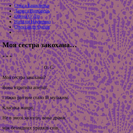
Ольга Башкірова
Лариса Вировець
Олена О’Лір
Наталія Науменко
Олександр Одрін
Люцина Хворост
Моя сестра закохана…
* * *
О. С.
Моя сестра закохана?
Вона втратила апетит,
і ліжко раптом стало їй мульким.
Класика жанру.
Не в змозі заснути, вона дрімає
між безладних уривків снів,