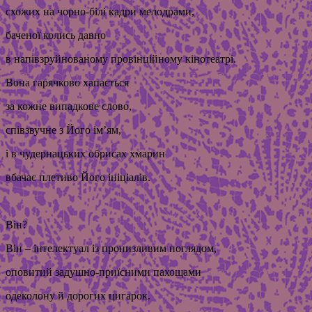
схожих на чорно-білі кадри мелодрами,
баченої колись давно
в напівзруйнованому провінційному кінотеатрі.
Вона гарячково хапається
за кожне випадкове слово,
співзвучне з Його ім’ям,
і в чудернацьких обрисах хмарин
вбачає плетиво Його ініціалів.
Він?
Він – інтелектуал із пронизливим поглядом,
оповитий задушно-приїсними пахощами
одеколону й дорогих цигарок.