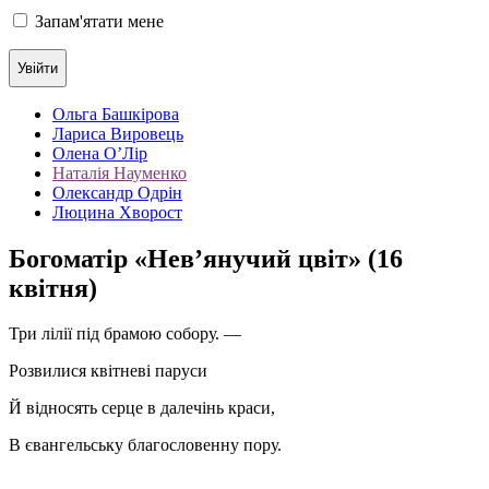
Запам'ятати мене
Ольга Башкірова
Лариса Вировець
Олена О’Лір
Наталія Науменко
Олександр Одрін
Люцина Хворост
Богоматір «Нев’янучий цвіт» (16
квітня)
Три лілії під брамою собору. —
Розвилися квітневі паруси
Й відносять серце в далечінь краси,
В євангельську благословенну пору.