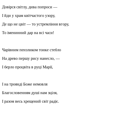
Довірся світлу, дива попроси —
І йди у храм квітчастого узору,
Де що не цвіт — то устремління вгору,
То іменинний дар на всі часи!
Чарівним пензликом тонке стебло
На древо першу рису нанесло, —
І берло процвіта в руці Марії,
І на троянді Боже немовля
Благословенням душі нам зціля,
І разом весь хрещений світ радіє.