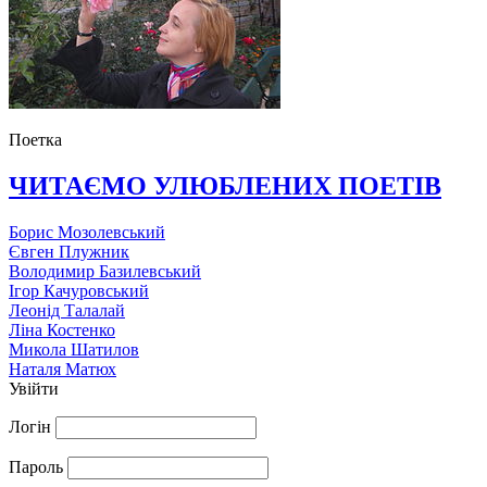
Поетка
ЧИТАЄМО УЛЮБЛЕНИХ ПОЕТІВ
Борис Мозолевський
Євген Плужник
Володимир Базилевський
Ігор Качуровський
Леонід Талалай
Ліна Костенко
Микола Шатилов
Наталя Матюх
Увійти
Логін
Пароль