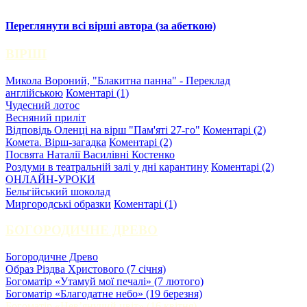
Переглянути всі вірші автора (за абеткою)
ВІРШІ
Микола Вороний, "Блакитна панна" - Переклад
англійською
Коментарі (1)
Чудесний лотос
Весняний приліт
Відповідь Оленці на вірш "Пам'яті 27-го"
Коментарі (2)
Комета. Вірш-загадка
Коментарі (2)
Посвята Наталії Василівні Костенко
Роздуми в театральній залі у дні карантину
Коментарі (2)
ОНЛАЙН-УРОКИ
Бельгійський шоколад
Миргородські образки
Коментарі (1)
БОГОРОДИЧНЕ ДРЕВО
Богородичне Древо
Образ Різдва Христового (7 січня)
Богоматір «Утамуй мої печалі» (7 лютого)
Богоматір «Благодатне небо» (19 березня)
Богоматір «Нев’янучий цвіт» (16 квітня)