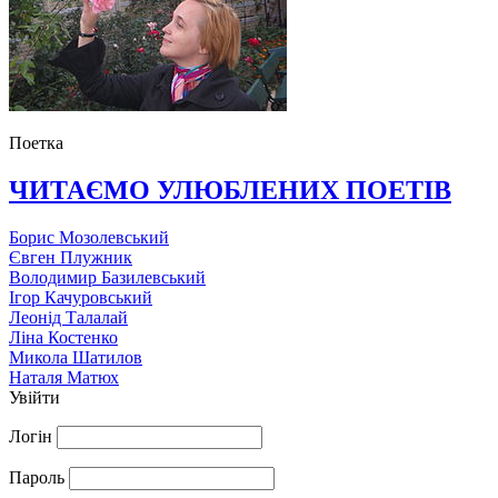
Поетка
ЧИТАЄМО УЛЮБЛЕНИХ ПОЕТІВ
Борис Мозолевський
Євген Плужник
Володимир Базилевський
Ігор Качуровський
Леонід Талалай
Ліна Костенко
Микола Шатилов
Наталя Матюх
Увійти
Логін
Пароль