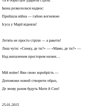
Та в образ цей ударила стріла.
Ікона розкололася надвоє:
Прийшла війна — габою вогневою
Ісуса у Марії відняла!
Летять не просто стріли — а ракети!
Лиш чути: «Синку, де ти?» — «Мамо, де ти?» —
Над випаленим простором низин…
Мій воїне! Яви свою хоробрість —
Допоможи новий створити образ,
Де знову разом будуть Мати й Син!
25.01.2015