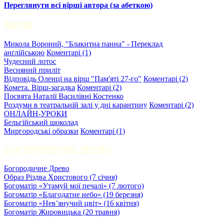
Переглянути всі вірші автора (за абеткою)
ВІРШІ
Микола Вороний, "Блакитна панна" - Переклад
англійською
Коментарі (1)
Чудесний лотос
Весняний приліт
Відповідь Оленці на вірш "Пам'яті 27-го"
Коментарі (2)
Комета. Вірш-загадка
Коментарі (2)
Посвята Наталії Василівні Костенко
Роздуми в театральній залі у дні карантину
Коментарі (2)
ОНЛАЙН-УРОКИ
Бельгійський шоколад
Миргородські образки
Коментарі (1)
БОГОРОДИЧНЕ ДРЕВО
Богородичне Древо
Образ Різдва Христового (7 січня)
Богоматір «Утамуй мої печалі» (7 лютого)
Богоматір «Благодатне небо» (19 березня)
Богоматір «Нев’янучий цвіт» (16 квітня)
Богоматір Жировицька (20 травня)