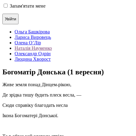
Запам'ятати мене
Ольга Башкірова
Лариса Вировець
Олена О’Лір
Наталія Науменко
Олександр Одрін
Люцина Хворост
Богоматір Донська (1 вересня)
Живе земля понад Дінцем-рікою,
Де зрідка тишу будить плеск весла, —
Сюди справіку благодать несла
Ікона Богоматері Донської.