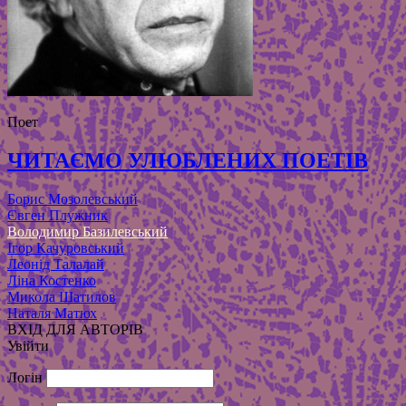
Поет
ЧИТАЄМО УЛЮБЛЕНИХ ПОЕТІВ
Борис Мозолевський
Євген Плужник
Володимир Базилевський
Ігор Качуровський
Леонід Талалай
Ліна Костенко
Микола Шатилов
Наталя Матюх
ВХІД ДЛЯ АВТОРІВ
Увійти
Логін