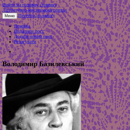
Вийти на головну сторінку
Літературно-мистецький портал
Перейти до вмісту
Меню
Домівка
Видалити пост
Додати новий пост
Редагувати
Поезія
Володимир Базилевський