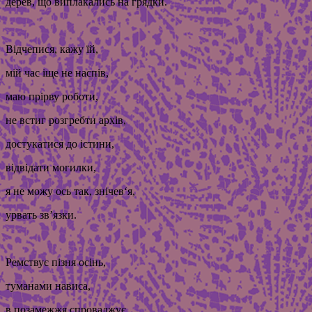
дерев, що виплакались на грядки.
Відчепися, кажу їй,
мій час іще не наспів,
маю прірву роботи,
не встиг розгребти архів,
достукатися до істини,
відвідати могилки,
я не можу ось так, знічев‘я,
урвать зв’язки.
Ремствує пізня осінь,
туманами нависа,
в позамежжя спроваджує