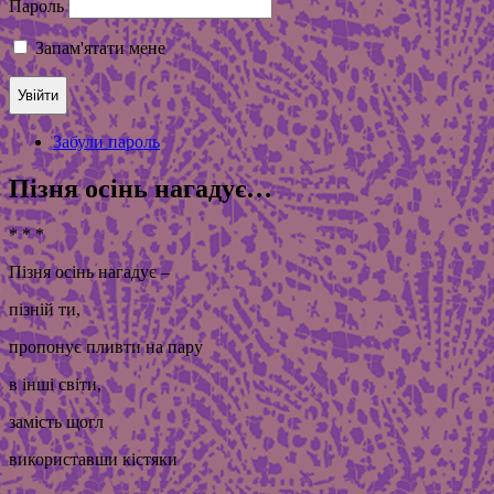
Пароль
Запам'ятати мене
Забули пароль
Пізня осінь нагадує…
* * *
Пізня осінь нагадує –
пізній ти,
пропонує пливти на пару
в інші світи,
замість щогл
використавши кістяки