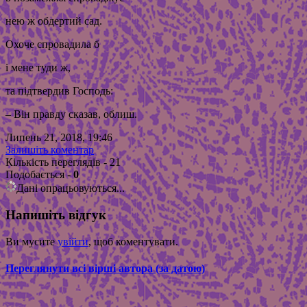
нею ж обдертий сад.
Охоче спровадила б
і мене туди ж,
та підтвердив Господь:
– Він правду сказав, облиш.
Липень 21, 2018, 19:46
Залишіть коментар
Кількість переглядів - 21
Подобається
-
0
Дані опрацьовуються...
Напишіть відгук
Ви мусите
увійти
, щоб коментувати.
Переглянути всі вірші автора (за датою)