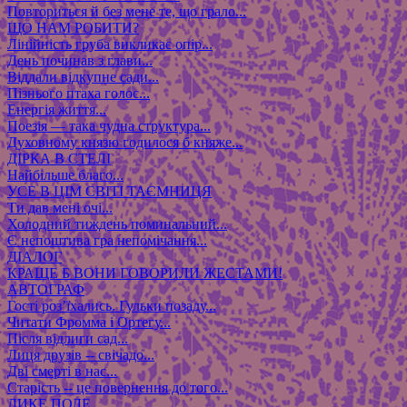
Повториться й без мене те, що грало...
ЩО НАМ РОБИТИ?
Лінійність груба викликає опір...
День починав з глави...
Віддали відкупне сади...
Пізнього птаха голос...
Енергія життя...
Поезія — така чудна структура...
Духовному князю годилося б княже...
ДІРКА В СТЕЛІ
Найбільше благо...
УСЕ В ЦІМ СВІТІ ТАЄМНИЦЯ
Ти дав мені очі...
Холодний тиждень поминальний...
Є непоштива гра непомічання...
ДІАЛОГ
КРАЩЕ Б ВОНИ ГОВОРИЛИ ЖЕСТАМИ!
АВТОГРАФ
Гості роз’їхались. Гульки позаду...
Читати Фромма і Ортегу...
Після відлиги сад...
Лиця друзів -- свічадо...
Дві смерті в нас...
Старість -- це повернення до того...
ДИКЕ ПОЛЕ