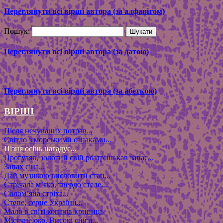
Переглянути всі вірші автора (за алфавітом)
Пошук:
Переглянути всі вірші автора (за датою)
Переглянути всі вірші автора (за абеткою)
ВІРШІ
Після нечуваних потрав...
Світло з морськими ознаками...
Пізня осінь нагадує...
Прогуляв, золотий свій розтринькав запас...
Запах сіна...
Дай музикою висловити стан...
Стрічала м’яко, твердо стеле...
Солом’яна стріха...
Степе, серце України...
Мало в світі копачів криниць
Місячне око. Високі сніги...